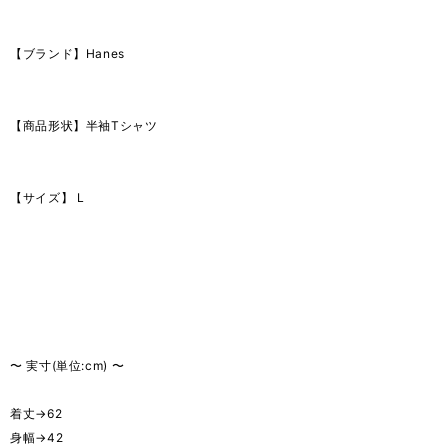
【ブランド】Hanes
【商品形状】半袖Tシャツ
【サイズ】 L
〜 実寸(単位:cm) 〜
着丈→62
身幅→42