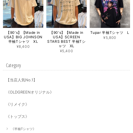
【90's】【Made in
【90's】【Made in
Tupar 半袖Tシャツ L
USA】BIG JOHNSON
USA】SCREEN
¥5,800
半袖Tシャツ XL
STARS BEST 半袖Tシ
ャツ XL
¥8,400
¥5,400
Category
【当店人気No.1】
《OLDGREENオリジナル》
《リメイク》
《トップス》
《半袖Tシャツ》