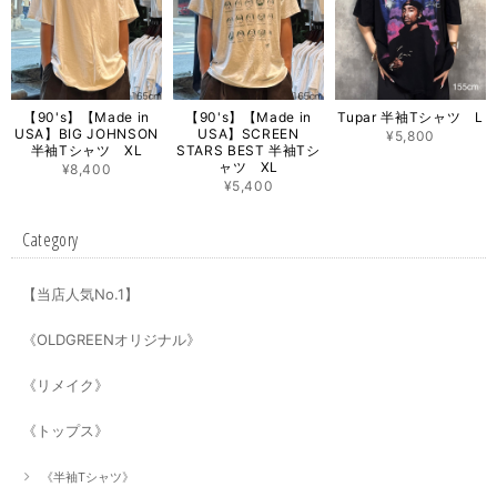
【90's】【Made in
【90's】【Made in
Tupar 半袖Tシャツ L
USA】BIG JOHNSON
USA】SCREEN
¥5,800
半袖Tシャツ XL
STARS BEST 半袖Tシ
ャツ XL
¥8,400
¥5,400
Category
【当店人気No.1】
《OLDGREENオリジナル》
《リメイク》
《トップス》
《半袖Tシャツ》