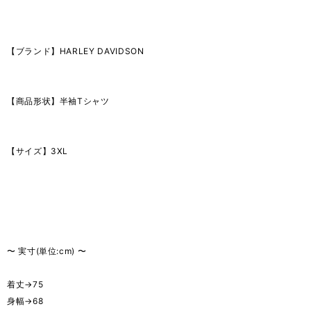
【ブランド】HARLEY DAVIDSON
【商品形状】半袖Tシャツ
【サイズ】3XL
〜 実寸(単位:cm) 〜
着丈→75
身幅→68