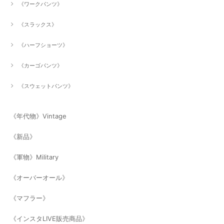
《ワークパンツ》
《スラックス》
《ハーフショーツ》
《カーゴパンツ》
《スウェットパンツ》
《年代物》Vintage
《新品》
《軍物》Military
《オーバーオール》
《マフラー》
《インスタLIVE販売商品》