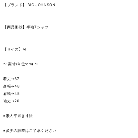
【ブランド】 BIG JOHNSON
【商品形状】半袖Tシャツ
【サイズ】M
〜 実寸(単位:cm) 〜
着丈→67
身幅→48
肩幅→45
袖丈→20
※素人平置き寸法
※多少の誤差はご了承ください