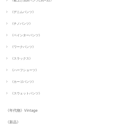
《裾上げ済みパンツL30~32》
《デニムパンツ》
《チノパンツ》
《ペインターパンツ》
《ワークパンツ》
《スラックス》
《ハーフショーツ》
《カーゴパンツ》
《スウェットパンツ》
《年代物》Vintage
《新品》