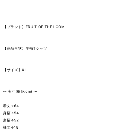
【ブランド】FRUIT OF THE LOOM
【商品形状】半袖Tシャツ
【サイズ】XL
〜 実寸(単位:cm) 〜
着丈→64
身幅→54
肩幅→52
袖丈→18