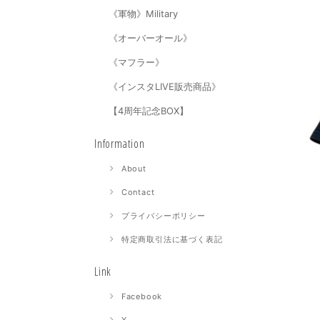
《軍物》Military
《オーバーオール》
《マフラー》
《インスタLIVE販売商品》
【4周年記念BOX】
Information
About
Contact
プライバシーポリシー
特定商取引法に基づく表記
Link
Facebook