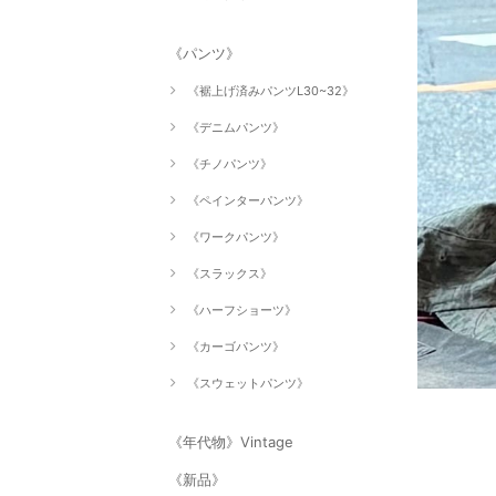
《パンツ》
《裾上げ済みパンツL30~32》
《デニムパンツ》
《チノパンツ》
《ペインターパンツ》
《ワークパンツ》
《スラックス》
《ハーフショーツ》
《カーゴパンツ》
《スウェットパンツ》
《年代物》Vintage
《新品》