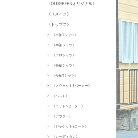
《OLDGREENオリジナル》
《リメイク》
《トップス》
《半袖Tシャツ》
《半袖シャツ》
《ポロシャツ》
《長袖シャツ》
《長袖Tシャツ》
《スウェット&パーカー》
《ベスト》
《ニット&セーター》
《アウター》
《ジャケット&コート》
《カーディガン》