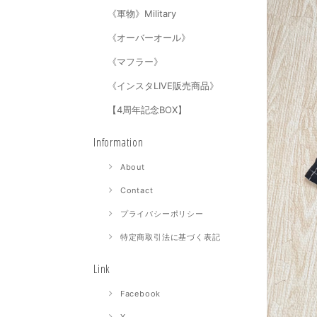
《軍物》Military
《オーバーオール》
《マフラー》
《インスタLIVE販売商品》
【4周年記念BOX】
Information
About
Contact
プライバシーポリシー
特定商取引法に基づく表記
Link
Facebook