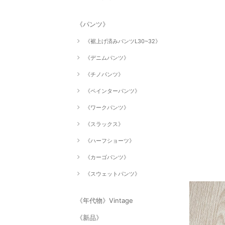
《パンツ》
《裾上げ済みパンツL30~32》
《デニムパンツ》
《チノパンツ》
《ペインターパンツ》
《ワークパンツ》
《スラックス》
《ハーフショーツ》
《カーゴパンツ》
《スウェットパンツ》
《年代物》Vintage
《新品》