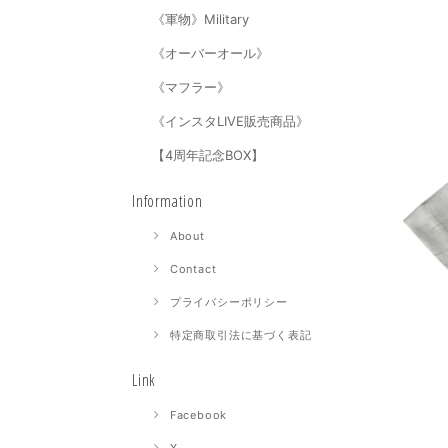
《軍物》Military
《オーバーオール》
《マフラー》
《インスタLIVE販売商品》
【4周年記念BOX】
Information
About
Contact
プライバシーポリシー
特定商取引法に基づく表記
Link
Facebook