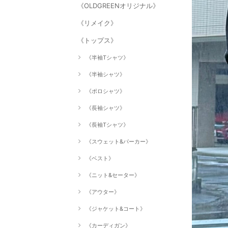
《OLDGREENオリジナル》
《リメイク》
《トップス》
《半袖Tシャツ》
《半袖シャツ》
《ポロシャツ》
《長袖シャツ》
《長袖Tシャツ》
《スウェット&パーカー》
《ベスト》
《ニット&セーター》
《アウター》
《ジャケット&コート》
《カーディガン》