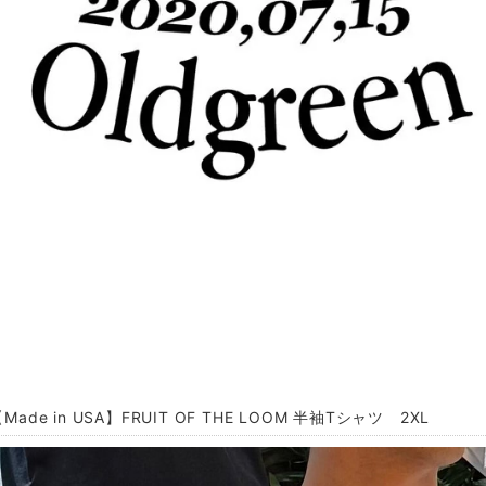
Made in USA】FRUIT OF THE LOOM 半袖Tシャツ 2XL