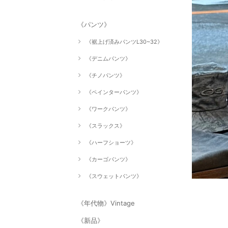
《パンツ》
《裾上げ済みパンツL30~32》
《デニムパンツ》
《チノパンツ》
《ペインターパンツ》
《ワークパンツ》
《スラックス》
《ハーフショーツ》
《カーゴパンツ》
《スウェットパンツ》
《年代物》Vintage
《新品》