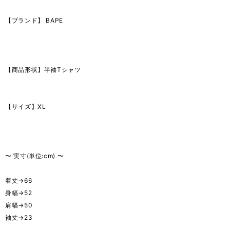
【ブランド】 BAPE
【商品形状】半袖Tシャツ
【サイズ】XL
〜 実寸(単位:cm) 〜
着丈→66
身幅→52
肩幅→50
袖丈→23