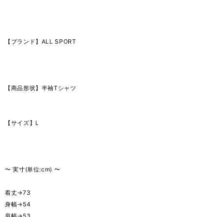
【ブランド】ALL SPORT
【商品形状】半袖Tシャツ
【サイズ】L
〜 実寸(単位:cm) 〜
着丈→73
身幅→54
肩幅→53