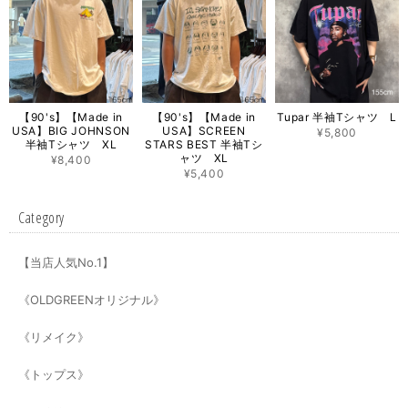
【90's】【Made in
【90's】【Made in
Tupar 半袖Tシャツ L
USA】BIG JOHNSON
USA】SCREEN
¥5,800
半袖Tシャツ XL
STARS BEST 半袖Tシ
ャツ XL
¥8,400
¥5,400
Category
【当店人気No.1】
《OLDGREENオリジナル》
《リメイク》
《トップス》