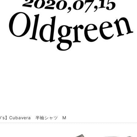
00's】Cubavera 半袖シャツ M