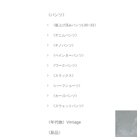
《パンツ》
《裾上げ済みパンツL30~32》
《デニムパンツ》
《チノパンツ》
《ペインターパンツ》
《ワークパンツ》
《スラックス》
《ハーフショーツ》
《カーゴパンツ》
《スウェットパンツ》
《年代物》Vintage
《新品》