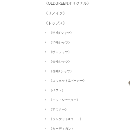
《OLDGREENオリジナル》
《リメイク》
《トップス》
《半袖Tシャツ》
《半袖シャツ》
《ポロシャツ》
《長袖シャツ》
《長袖Tシャツ》
《スウェット&パーカー》
《ベスト》
《ニット&セーター》
《アウター》
《ジャケット&コート》
《カーディガン》