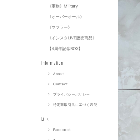
《軍物》Military
《オーバーオール》
《マフラー》
《インスタLIVE販売商品》
【4周年記念BOX】
Information
About
Contact
プライバシーポリシー
特定商取引法に基づく表記
Link
Facebook