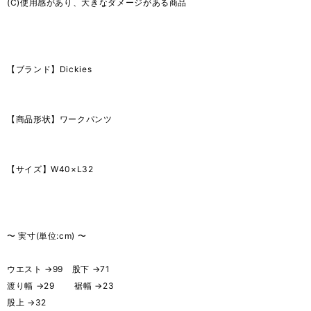
(C)使用感があり、大きなダメージがある商品
【ブランド】Dickies
【商品形状】ワークパンツ
【サイズ】W40×L32
〜 実寸(単位:cm) 〜
ウエスト →99 股下 →71
渡り幅 →29 裾幅 →23
股上 →32