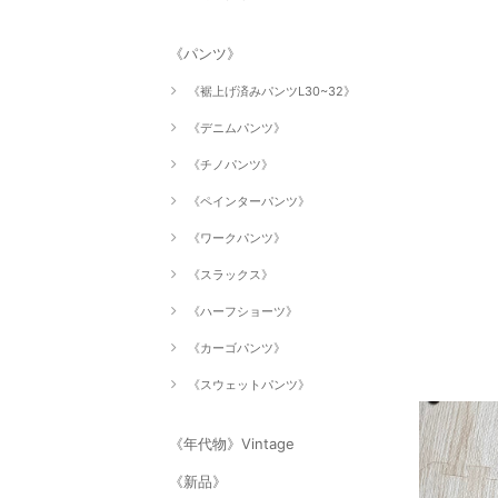
《パンツ》
《裾上げ済みパンツL30~32》
《デニムパンツ》
《チノパンツ》
《ペインターパンツ》
《ワークパンツ》
《スラックス》
《ハーフショーツ》
《カーゴパンツ》
《スウェットパンツ》
《年代物》Vintage
《新品》