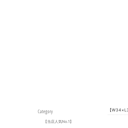
【W34×L
Category
【当店人気No.1】