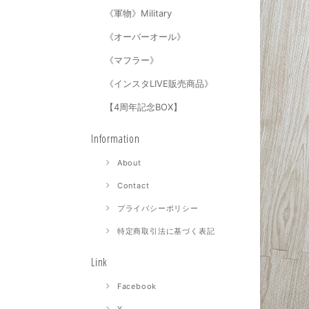
《軍物》Military
《オーバーオール》
《マフラー》
《インスタLIVE販売商品》
【4周年記念BOX】
Information
About
Contact
プライバシーポリシー
特定商取引法に基づく表記
Link
Facebook