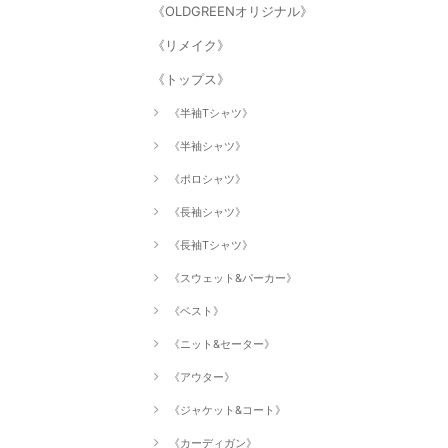
《OLDGREENオリジナル》
《リメイク》
《トップス》
《半袖Tシャツ》
《半袖シャツ》
《ポロシャツ》
《長袖シャツ》
《長袖Tシャツ》
《スウェット&パーカー》
《ベスト》
《ニット&セーター》
《アウター》
《ジャケット&コート》
《カーディガン》