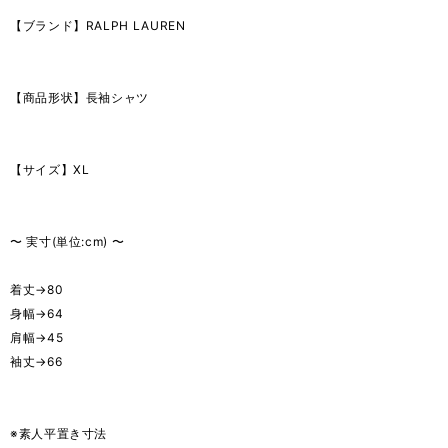
【ブランド】RALPH LAUREN
【商品形状】長袖シャツ
【サイズ】XL
〜 実寸(単位:cm) 〜
着丈→80
身幅→64
肩幅→45
袖丈→66
※素人平置き寸法