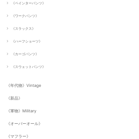
《ペインターパンツ》
《ワークパンツ》
《スラックス》
《ハーフショーツ》
《カーゴパンツ》
《スウェットパンツ》
《年代物》Vintage
《新品》
《軍物》Military
《オーバーオール》
《マフラー》