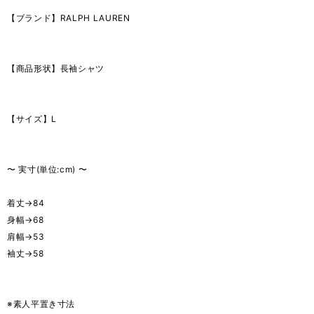
【ブランド】RALPH LAUREN
【商品形状】長袖シャツ
【サイズ】L
〜 実寸(単位:cm) 〜
着丈→84
身幅→68
肩幅→53
袖丈→58
※素人平置き寸法