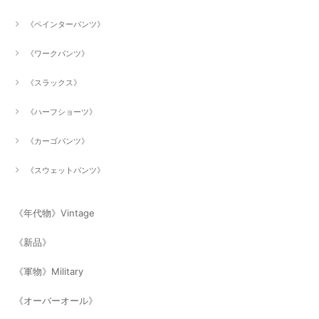
《ペインターパンツ》
《ワークパンツ》
《スラックス》
《ハーフショーツ》
《カーゴパンツ》
《スウェットパンツ》
《年代物》Vintage
《新品》
《軍物》Military
《オーバーオール》