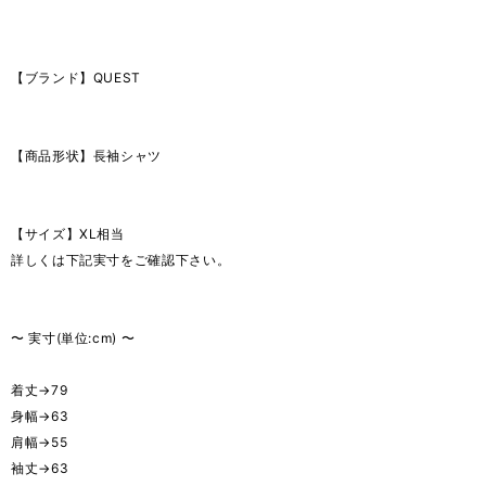
【ブランド】QUEST
【商品形状】長袖シャツ
【サイズ】XL相当
詳しくは下記実寸をご確認下さい。
〜 実寸(単位:cm) 〜
着丈→79
身幅→63
肩幅→55
袖丈→63