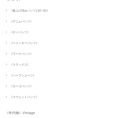
《裾上げ済みパンツL30~32》
《デニムパンツ》
《チノパンツ》
《ペインターパンツ》
《ワークパンツ》
《スラックス》
《ハーフショーツ》
《カーゴパンツ》
《スウェットパンツ》
《年代物》Vintage