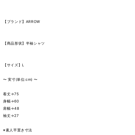
【ブランド】ARROW
【商品形状】半袖シャツ
【サイズ】L
〜 実寸(単位:cm) 〜
着丈→75
身幅→60
肩幅→48
袖丈→27
※素人平置き寸法