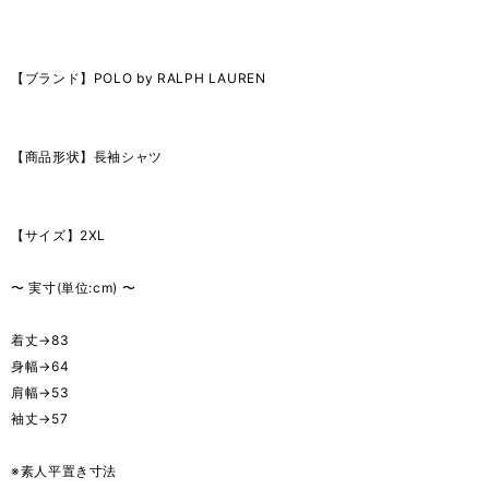
【ブランド】POLO by RALPH LAUREN
【商品形状】長袖シャツ
【サイズ】2XL
〜 実寸(単位:cm) 〜
着丈→83
身幅→64
肩幅→53
袖丈→57
※素人平置き寸法