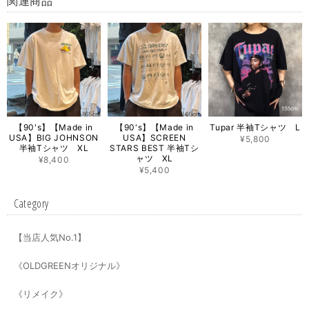
関連商品
【90's】【Made in
【90's】【Made in
Tupar 半袖Tシャツ L
USA】BIG JOHNSON
USA】SCREEN
¥5,800
半袖Tシャツ XL
STARS BEST 半袖Tシ
ャツ XL
¥8,400
¥5,400
Category
【当店人気No.1】
《OLDGREENオリジナル》
《リメイク》