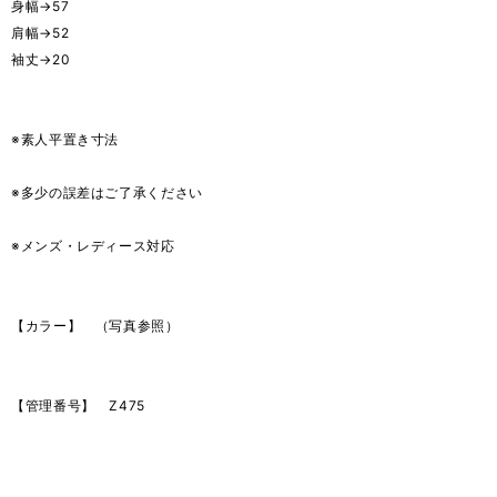
身幅→57
肩幅→52
袖丈→20
※素人平置き寸法
※多少の誤差はご了承ください
※メンズ・レディース対応
【カラー】 （写真参照）
【管理番号】 Z475