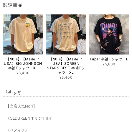
関連商品
【90's】【Made in
【90's】【Made in
Tupar 半袖Tシャツ L
USA】BIG JOHNSON
USA】SCREEN
¥5,800
半袖Tシャツ XL
STARS BEST 半袖Tシ
ャツ XL
¥8,400
¥5,400
Category
【当店人気No.1】
《OLDGREENオリジナル》
《リメイク》