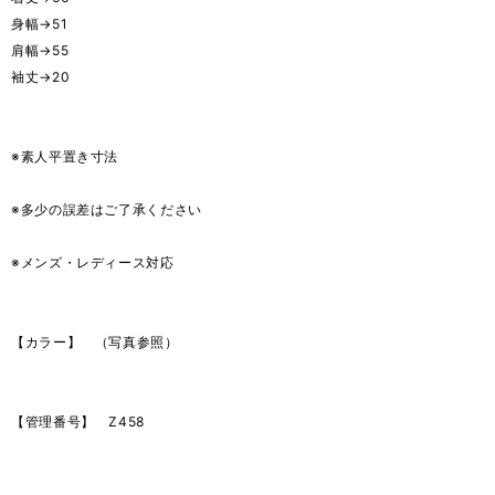
身幅→51
肩幅→55
袖丈→20
※素人平置き寸法
※多少の誤差はご了承ください
※メンズ・レディース対応
【カラー】 （写真参照）
【管理番号】 Z458