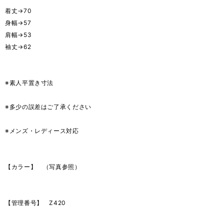
着丈→70
身幅→57
肩幅→53
袖丈→62
※素人平置き寸法
※多少の誤差はご了承ください
※メンズ・レディース対応
【カラー】 （写真参照）
【管理番号】 Z420