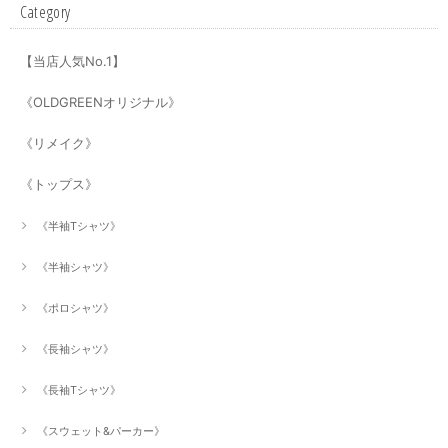
Category
【当店人気No.1】
《OLDGREENオリジナル》
《リメイク》
《トップス》
《半袖Tシャツ》
《半袖シャツ》
《ポロシャツ》
《長袖シャツ》
《長袖Tシャツ》
《スウェット&パーカー》