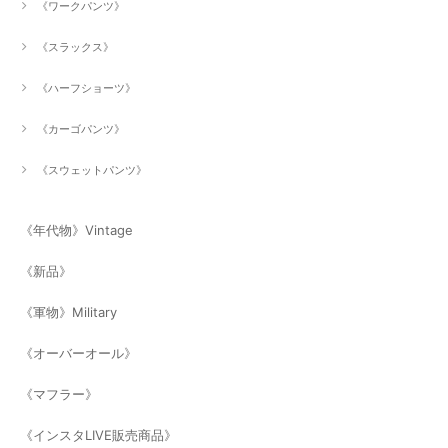
《ワークパンツ》
《スラックス》
《ハーフショーツ》
《カーゴパンツ》
《スウェットパンツ》
《年代物》Vintage
《新品》
《軍物》Military
《オーバーオール》
《マフラー》
《インスタLIVE販売商品》