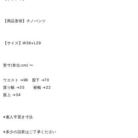
【商品形状】チノパンツ
【サイズ】W36×L29
実寸(単位:cm) 〜
ウエスト →96 股下 →70
渡り幅 →35 裾幅 →22
股上 →34
※素人平置き寸法
※多少の誤差はご了承ください