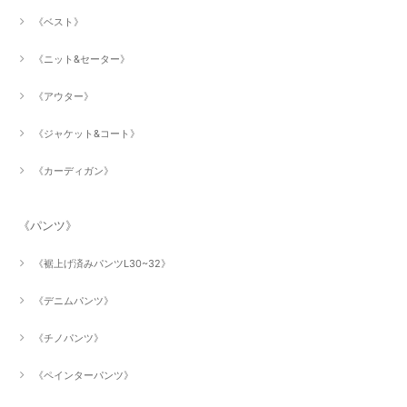
《ベスト》
《ニット&セーター》
《アウター》
《ジャケット&コート》
《カーディガン》
《パンツ》
《裾上げ済みパンツL30~32》
《デニムパンツ》
《チノパンツ》
《ペインターパンツ》