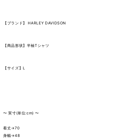
【ブランド】 HARLEY DAVIDSON
【商品形状】半袖Tシャツ
【サイズ】L
〜 実寸(単位:cm) 〜
着丈→70
身幅→48