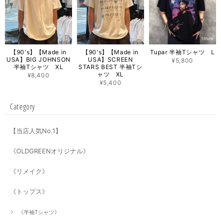
【90's】【Made in
【90's】【Made in
Tupar 半袖Tシャツ L
USA】BIG JOHNSON
USA】SCREEN
¥5,800
半袖Tシャツ XL
STARS BEST 半袖Tシ
ャツ XL
¥8,400
¥5,400
Category
【当店人気No.1】
《OLDGREENオリジナル》
《リメイク》
《トップス》
《半袖Tシャツ》