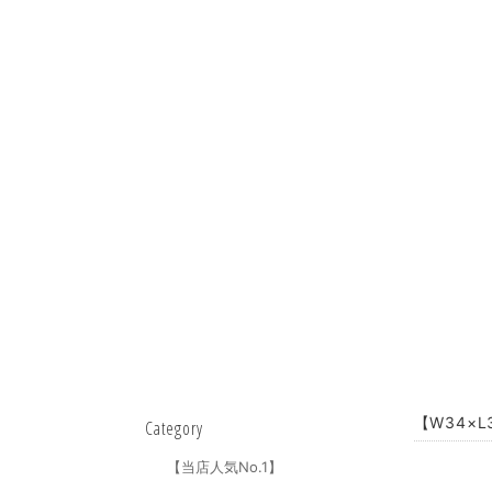
【W34×
Category
【当店人気No.1】