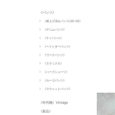
《パンツ》
《裾上げ済みパンツL30~32》
《デニムパンツ》
《チノパンツ》
《ペインターパンツ》
《ワークパンツ》
《スラックス》
《ハーフショーツ》
《カーゴパンツ》
《スウェットパンツ》
《年代物》Vintage
《新品》