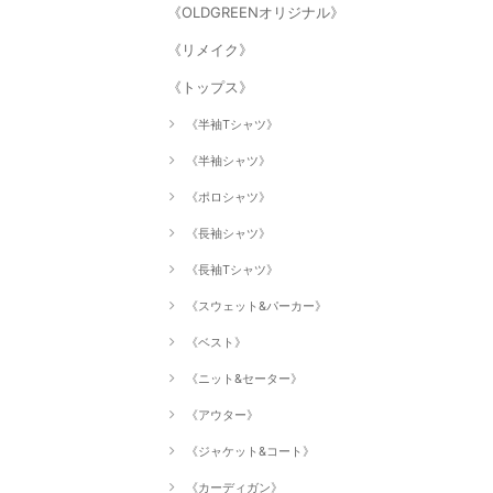
《OLDGREENオリジナル》
《リメイク》
《トップス》
《半袖Tシャツ》
《半袖シャツ》
《ポロシャツ》
《長袖シャツ》
《長袖Tシャツ》
《スウェット&パーカー》
《ベスト》
《ニット&セーター》
《アウター》
《ジャケット&コート》
《カーディガン》