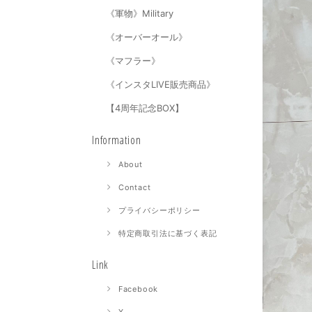
《軍物》Military
《オーバーオール》
《マフラー》
《インスタLIVE販売商品》
【4周年記念BOX】
Information
About
Contact
プライバシーポリシー
特定商取引法に基づく表記
Link
Facebook