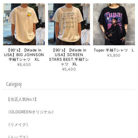
【90's】【Made in
【90's】【Made in
Tupar 半袖Tシャツ L
USA】BIG JOHNSON
USA】SCREEN
¥5,800
半袖Tシャツ XL
STARS BEST 半袖Tシ
ャツ XL
¥8,400
¥5,400
Category
【当店人気No.1】
《OLDGREENオリジナル》
《リメイク》
《トップス》