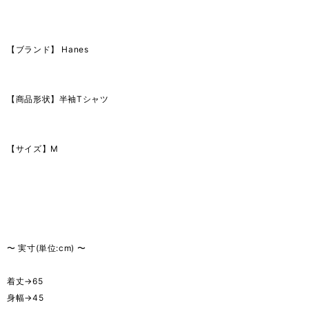
【ブランド】 Hanes
【商品形状】半袖Tシャツ
【サイズ】M
〜 実寸(単位:cm) 〜
着丈→65
身幅→45