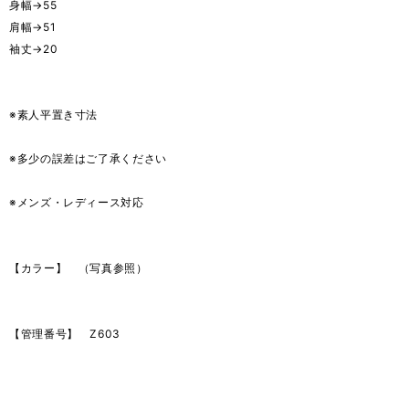
身幅→55
肩幅→51
袖丈→20
※素人平置き寸法
※多少の誤差はご了承ください
※メンズ・レディース対応
【カラー】 （写真参照）
【管理番号】 Z603