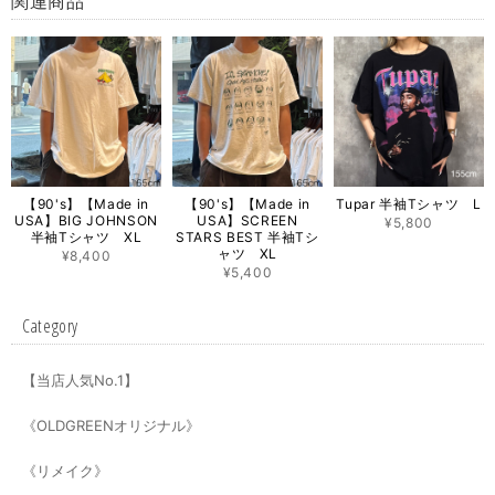
関連商品
【90's】【Made in
【90's】【Made in
Tupar 半袖Tシャツ L
USA】BIG JOHNSON
USA】SCREEN
¥5,800
半袖Tシャツ XL
STARS BEST 半袖Tシ
ャツ XL
¥8,400
¥5,400
Category
【当店人気No.1】
《OLDGREENオリジナル》
《リメイク》