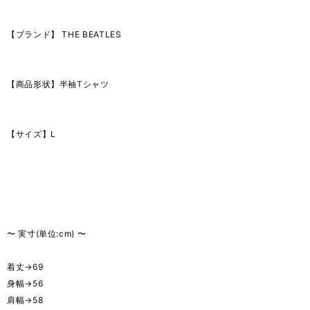
【ブランド】 THE BEATLES
【商品形状】半袖Tシャツ
【サイズ】L
〜 実寸(単位:cm) 〜
着丈→69
身幅→56
肩幅→58