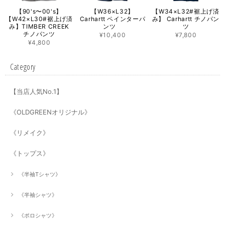
【90's〜00's】
【W36×L32】
【W34×L32#裾上げ済
【W42×L30#裾上げ済
Carhartt ペインターパ
み】 Carhartt チノパン
み】TIMBER CREEK
ンツ
ツ
チノパンツ
¥10,400
¥7,800
¥4,800
Category
【当店人気No.1】
《OLDGREENオリジナル》
《リメイク》
《トップス》
《半袖Tシャツ》
《半袖シャツ》
《ポロシャツ》