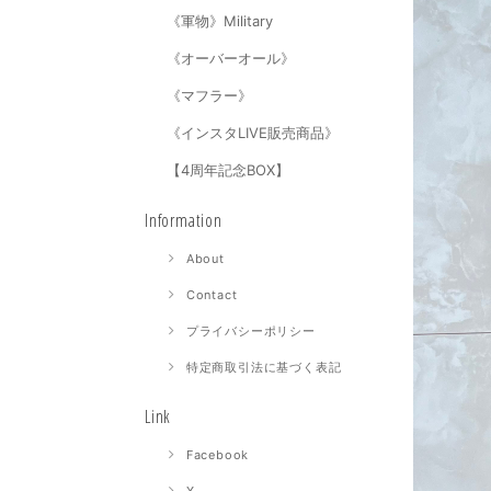
《軍物》Military
《オーバーオール》
《マフラー》
《インスタLIVE販売商品》
【4周年記念BOX】
Information
About
Contact
プライバシーポリシー
特定商取引法に基づく表記
Link
Facebook