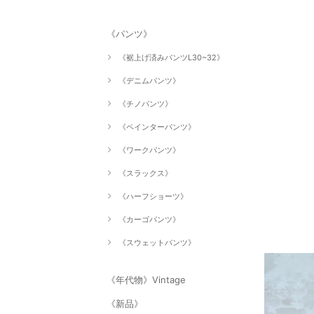
《パンツ》
《裾上げ済みパンツL30~32》
《デニムパンツ》
《チノパンツ》
《ペインターパンツ》
《ワークパンツ》
《スラックス》
《ハーフショーツ》
《カーゴパンツ》
《スウェットパンツ》
《年代物》Vintage
《新品》