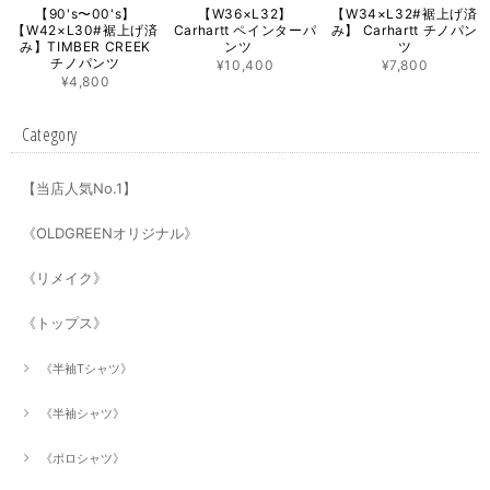
【90's〜00's】
【W36×L32】
【W34×L32#裾上げ済
【W42×L30#裾上げ済
Carhartt ペインターパ
み】 Carhartt チノパン
み】TIMBER CREEK
ンツ
ツ
チノパンツ
¥10,400
¥7,800
¥4,800
Category
【当店人気No.1】
《OLDGREENオリジナル》
《リメイク》
《トップス》
《半袖Tシャツ》
《半袖シャツ》
《ポロシャツ》