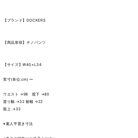
【ブランド】DOCKERS
【商品形状】チノパンツ
【サイズ】W40×L34
実寸(単位:cm) 〜
ウエスト →98 股下 →80
渡り幅 →32 裾幅 →22
股上 →33
※素人平置き寸法