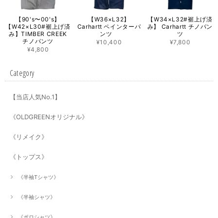
【90's〜00's】
【W36×L32】
【W34×L32#裾上げ済
【W42×L30#裾上げ済
Carhartt ペインターパ
み】 Carhartt チノパン
み】TIMBER CREEK
ンツ
ツ
チノパンツ
¥10,400
¥7,800
¥4,800
Category
【当店人気No.1】
《OLDGREENオリジナル》
《リメイク》
《トップス》
《半袖Tシャツ》
《半袖シャツ》
《ポロシャツ》