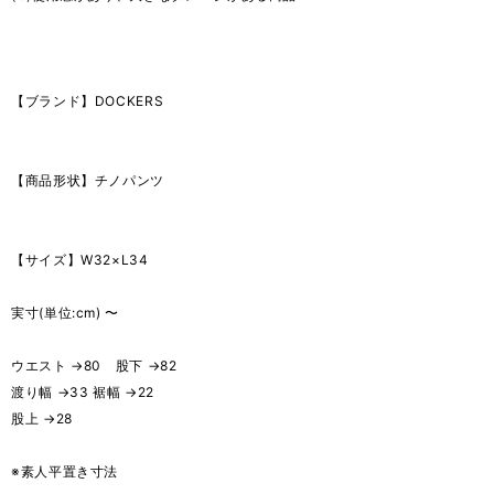
【ブランド】DOCKERS
【商品形状】チノパンツ
【サイズ】W32×L34
実寸(単位:cm) 〜
ウエスト →80 股下 →82
渡り幅 →33 裾幅 →22
股上 →28
※素人平置き寸法