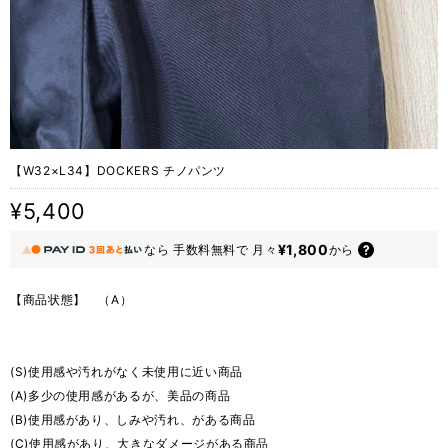
【W32×L34】DOCKERS チノパンツ
¥5,400
¥1,800
なら
手数料無料で
月々
から
【商品状態】 （A）
(S)使用感や汚れがなく未使用に近い商品
(A)多少の使用感があるが、美品の商品
(B)使用感があり、しみや汚れ、がある商品
(C)使用感があり、大きなダメージがある商品