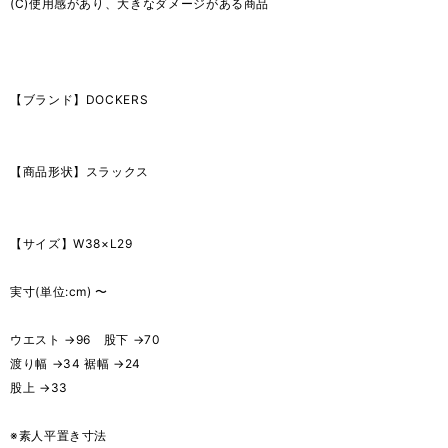
(C)使用感があり、大きなダメージがある商品
【ブランド】DOCKERS
【商品形状】スラックス
【サイズ】W38×L29
実寸(単位:cm) 〜
ウエスト →96 股下 →70
渡り幅 →34 裾幅 →24
股上 →33
※素人平置き寸法