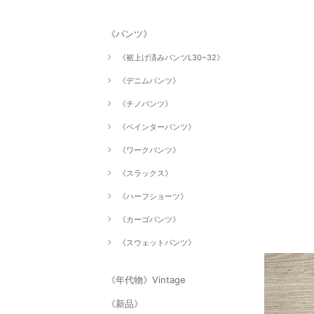
《パンツ》
《裾上げ済みパンツL30~32》
《デニムパンツ》
《チノパンツ》
《ペインターパンツ》
《ワークパンツ》
《スラックス》
《ハーフショーツ》
《カーゴパンツ》
《スウェットパンツ》
《年代物》Vintage
《新品》