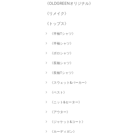
《OLDGREENオリジナル》
《リメイク》
《トップス》
《半袖Tシャツ》
《半袖シャツ》
《ポロシャツ》
《長袖シャツ》
《長袖Tシャツ》
《スウェット&パーカー》
《ベスト》
《ニット&セーター》
《アウター》
《ジャケット&コート》
《カーディガン》