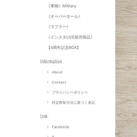
《軍物》Military
《オーバーオール》
《マフラー》
《インスタLIVE販売商品》
【4周年記念BOX】
Information
About
Contact
プライバシーポリシー
特定商取引法に基づく表記
Link
Facebook