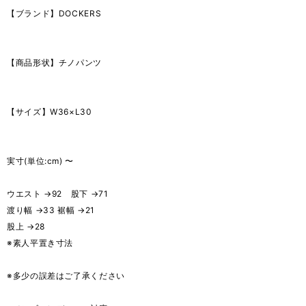
【ブランド】DOCKERS
【商品形状】チノパンツ
【サイズ】W36×L30
実寸(単位:cm) 〜
ウエスト →92 股下 →71
渡り幅 →33 裾幅 →21
股上 →28
※素人平置き寸法
※多少の誤差はご了承ください