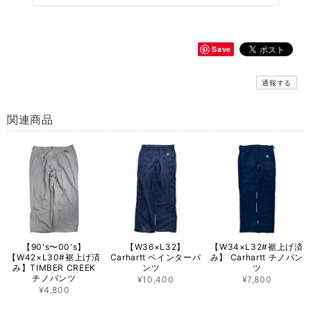
Save
通報する
関連商品
【90's〜00's】
【W36×L32】
【W34×L32#裾上げ済
【W42×L30#裾上げ済
Carhartt ペインターパ
み】 Carhartt チノパン
み】TIMBER CREEK
ンツ
ツ
チノパンツ
¥10,400
¥7,800
¥4,800