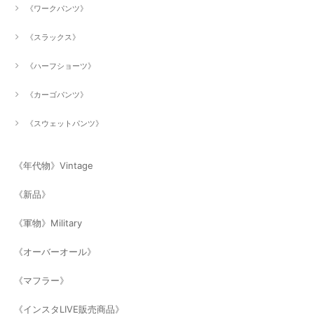
《ワークパンツ》
《スラックス》
《ハーフショーツ》
《カーゴパンツ》
《スウェットパンツ》
《年代物》Vintage
《新品》
《軍物》Military
《オーバーオール》
《マフラー》
《インスタLIVE販売商品》