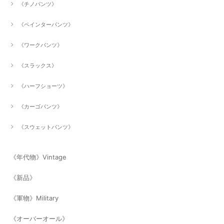
《チノパンツ》
《ペインターパンツ》
《ワークパンツ》
《スラックス》
《ハーフショーツ》
《カーゴパンツ》
《スウェットパンツ》
《年代物》Vintage
《新品》
《軍物》Military
《オーバーオール》