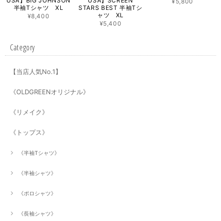
USA】BIG JOHNSON
USA】SCREEN
¥5,800
半袖Tシャツ XL
STARS BEST 半袖Tシ
ャツ XL
¥8,400
¥5,400
Category
【当店人気No.1】
《OLDGREENオリジナル》
《リメイク》
《トップス》
《半袖Tシャツ》
《半袖シャツ》
《ポロシャツ》
《長袖シャツ》