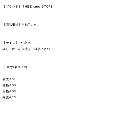
【ブランド】 THE Disney STORE
【商品形状】半袖Tシャツ
【サイズ】2XL相当
詳しくは下記実寸をご確認下さい。
〜 実寸(単位:cm) 〜
着丈→81
身幅→60
肩幅→63
袖丈→23