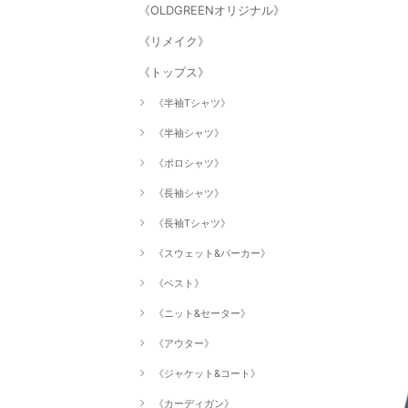
《OLDGREENオリジナル》
《リメイク》
《トップス》
《半袖Tシャツ》
《半袖シャツ》
《ポロシャツ》
《長袖シャツ》
《長袖Tシャツ》
《スウェット&パーカー》
《ベスト》
《ニット&セーター》
《アウター》
《ジャケット&コート》
《カーディガン》