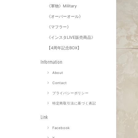
《軍物》Military
《オーバーオール》
《マフラー》
《インスタLIVE販売商品》
【4周年記念BOX】
Information
About
Contact
プライバシーポリシー
特定商取引法に基づく表記
Link
Facebook