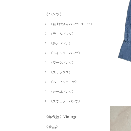
《パンツ》
《裾上げ済みパンツL30~32》
《デニムパンツ》
《チノパンツ》
《ペインターパンツ》
《ワークパンツ》
《スラックス》
《ハーフショーツ》
《カーゴパンツ》
《スウェットパンツ》
《年代物》Vintage
《新品》