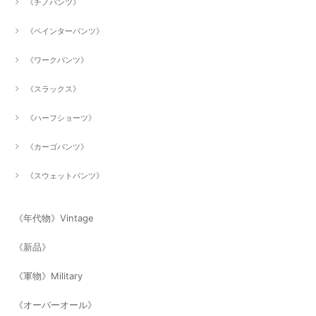
《チノパンツ》
《ペインターパンツ》
《ワークパンツ》
《スラックス》
《ハーフショーツ》
《カーゴパンツ》
《スウェットパンツ》
《年代物》Vintage
《新品》
《軍物》Military
《オーバーオール》