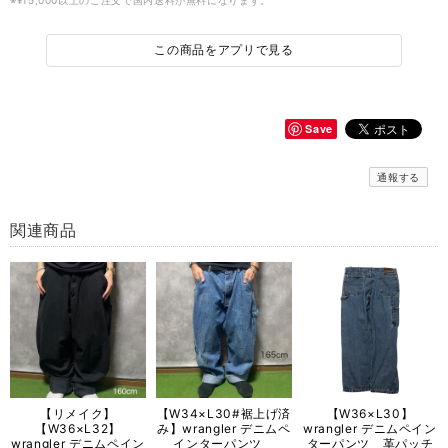
※¥15,000以上のご注文で国内送料が無料になります。
この商品をアプリで見る
Save
通報する
関連商品
【リメイク】
【W34×L30#裾上げ済
【W36×L30】
【W36×L32】
み】wrangler デニムペ
wrangler デニムペイン
wrangler デニムペイン
インターパンツ
ターパンツ 革パッチ