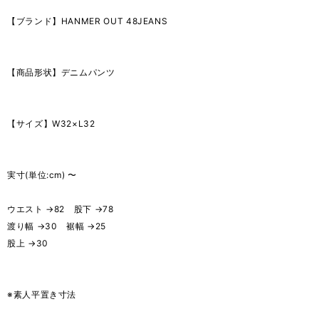
【ブランド】HANMER OUT 48JEANS
【商品形状】デニムパンツ
【サイズ】W32×L32
実寸(単位:cm) 〜
ウエスト →82 股下 →78
渡り幅 →30 裾幅 →25
股上 →30
※素人平置き寸法