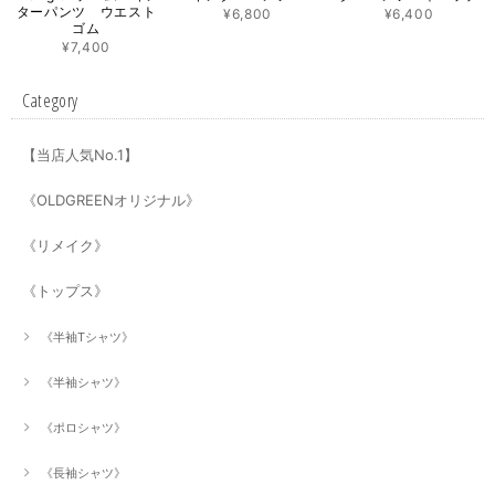
ターパンツ ウエスト
¥6,800
¥6,400
ゴム
¥7,400
Category
【当店人気No.1】
《OLDGREENオリジナル》
《リメイク》
《トップス》
《半袖Tシャツ》
《半袖シャツ》
《ポロシャツ》
《長袖シャツ》