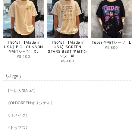
【90's】【Made in
【90's】【Made in
Tupar 半袖Tシャツ L
USA】BIG JOHNSON
USA】SCREEN
¥5,800
半袖Tシャツ XL
STARS BEST 半袖Tシ
ャツ XL
¥8,400
¥5,400
Category
【当店人気No.1】
《OLDGREENオリジナル》
《リメイク》
《トップス》