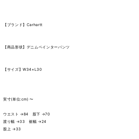
【ブランド】Carhartt
【商品形状】デニムペインターパンツ
【サイズ】W34×L30
実寸(単位:cm) 〜
ウエスト →84 股下 →70
渡り幅 →33 裾幅 →24
股上 →33