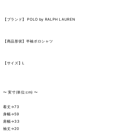
【ブランド】 POLO by RALPH LAUREN
【商品形状】半袖ポロシャツ
【サイズ】L
〜 実寸(単位:cm) 〜
着丈→73
身幅→59
肩幅→33
袖丈→20