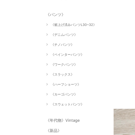
《パンツ》
《裾上げ済みパンツL30~32》
《デニムパンツ》
《チノパンツ》
《ペインターパンツ》
《ワークパンツ》
《スラックス》
《ハーフショーツ》
《カーゴパンツ》
《スウェットパンツ》
《年代物》Vintage
《新品》