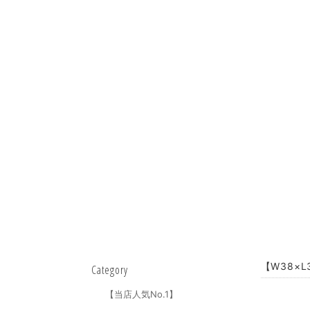
【W38×L
Category
【当店人気No.1】