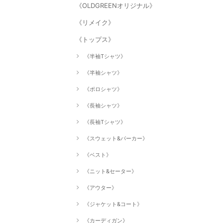
《OLDGREENオリジナル》
《リメイク》
《トップス》
《半袖Tシャツ》
《半袖シャツ》
《ポロシャツ》
《長袖シャツ》
《長袖Tシャツ》
《スウェット&パーカー》
《ベスト》
《ニット&セーター》
《アウター》
《ジャケット&コート》
《カーディガン》