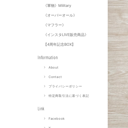
《軍物》Military
《オーバーオール》
《マフラー》
《インスタLIVE販売商品》
【4周年記念BOX】
Information
About
Contact
プライバシーポリシー
特定商取引法に基づく表記
Link
Facebook