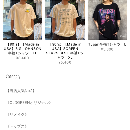
【90's】【Made in
【90's】【Made in
Tupar 半袖Tシャツ L
USA】BIG JOHNSON
USA】SCREEN
¥5,800
半袖Tシャツ XL
STARS BEST 半袖Tシ
ャツ XL
¥8,400
¥5,400
Category
【当店人気No.1】
《OLDGREENオリジナル》
《リメイク》
《トップス》