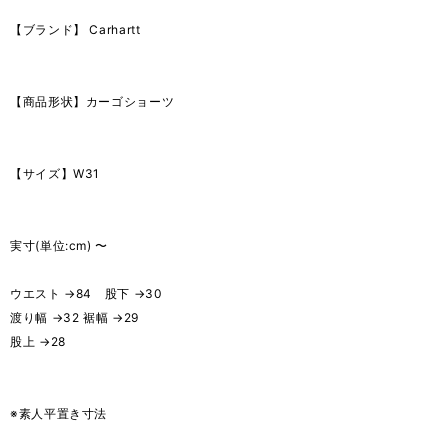
【ブランド】 Carhartt
【商品形状】カーゴショーツ
【サイズ】W31
実寸(単位:cm) 〜
ウエスト →84 股下 →30
渡り幅 →32 裾幅 →29
股上 →28
※素人平置き寸法