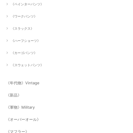
《ペインターパンツ》
《ワークパンツ》
《スラックス》
《ハーフショーツ》
《カーゴパンツ》
《スウェットパンツ》
《年代物》Vintage
《新品》
《軍物》Military
《オーバーオール》
《マフラー》