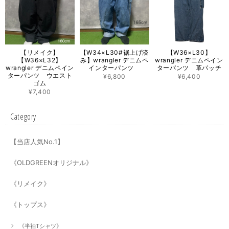
【リメイク】
【W34×L30#裾上げ済
【W36×L30】
【W36×L32】
み】wrangler デニムペ
wrangler デニムペイン
wrangler デニムペイン
インターパンツ
ターパンツ 革パッチ
ターパンツ ウエスト
¥6,800
¥6,400
ゴム
¥7,400
Category
【当店人気No.1】
《OLDGREENオリジナル》
《リメイク》
《トップス》
《半袖Tシャツ》