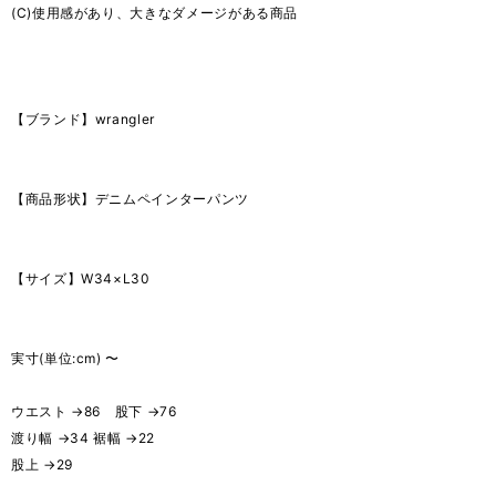
(C)使用感があり、大きなダメージがある商品
【ブランド】wrangler
【商品形状】デニムペインターパンツ
【サイズ】W34×L30
実寸(単位:cm) 〜
ウエスト →86 股下 →76
渡り幅 →34 裾幅 →22
股上 →29