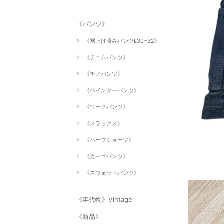
《パンツ》
《裾上げ済みパンツL30~32》
《デニムパンツ》
《チノパンツ》
《ペインターパンツ》
《ワークパンツ》
《スラックス》
《ハーフショーツ》
《カーゴパンツ》
《スウェットパンツ》
《年代物》Vintage
《新品》