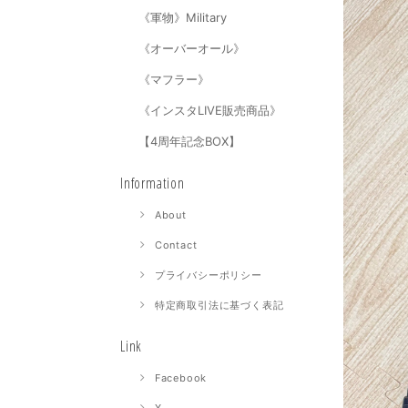
《軍物》Military
《オーバーオール》
《マフラー》
《インスタLIVE販売商品》
【4周年記念BOX】
Information
About
Contact
プライバシーポリシー
特定商取引法に基づく表記
Link
Facebook