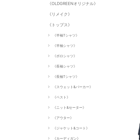
《OLDGREENオリジナル》
《リメイク》
《トップス》
《半袖Tシャツ》
《半袖シャツ》
《ポロシャツ》
《長袖シャツ》
《長袖Tシャツ》
《スウェット&パーカー》
《ベスト》
《ニット&セーター》
《アウター》
《ジャケット&コート》
《カーディガン》