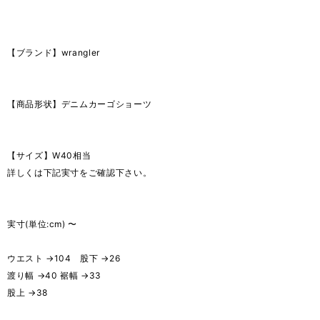
【ブランド】wrangler
【商品形状】デニムカーゴショーツ
【サイズ】W40相当
詳しくは下記実寸をご確認下さい。
実寸(単位:cm) 〜
ウエスト →104 股下 →26
渡り幅 →40 裾幅 →33
股上 →38