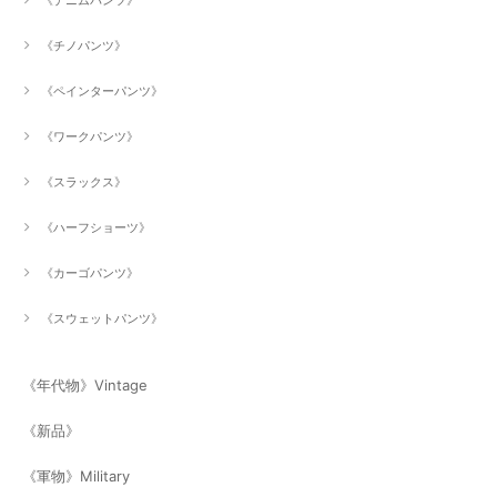
《デニムパンツ》
《チノパンツ》
《ペインターパンツ》
《ワークパンツ》
《スラックス》
《ハーフショーツ》
《カーゴパンツ》
《スウェットパンツ》
《年代物》Vintage
《新品》
《軍物》Military