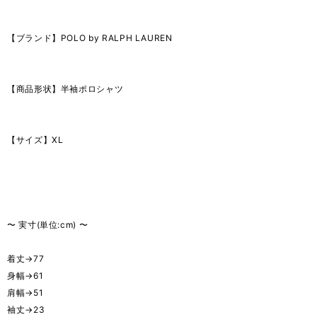
【ブランド】POLO by RALPH LAUREN
【商品形状】半袖ポロシャツ
【サイズ】XL
〜 実寸(単位:cm) 〜
着丈→77
身幅→61
肩幅→51
袖丈→23