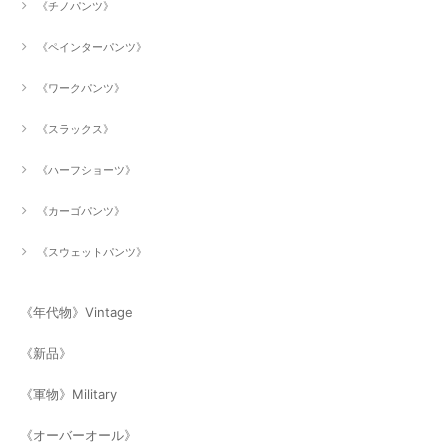
《チノパンツ》
《ペインターパンツ》
《ワークパンツ》
《スラックス》
《ハーフショーツ》
《カーゴパンツ》
《スウェットパンツ》
《年代物》Vintage
《新品》
《軍物》Military
《オーバーオール》