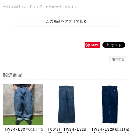
※¥15,000以上のご注文で国内送料が無料になります。
この商品をアプリで見る
Save
通報する
関連商品
【W34×L30#裾上げ済
【00's】【W34×L32#
【W34×L32#裾上げ済