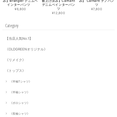
み】wrangler デニムペ
裾上げ済み】Carhartt
み】 Carhartt チノパン
インターパンツ
デニムペインターパン
ツ
ツ
¥6,800
¥7,800
¥12,800
Category
【当店人気No.1】
《OLDGREENオリジナル》
《リメイク》
《トップス》
《半袖Tシャツ》
《半袖シャツ》
《ポロシャツ》
《長袖シャツ》