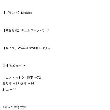
【ブランド】Dickies
【商品形状】デニムワークパンツ
【サイズ】W44×L32#裾上げ済み
実寸(単位:cm) 〜
ウエスト →110 股下 →72
渡り幅 →37 裾幅 →24
股上 →33
※素人平置き寸法