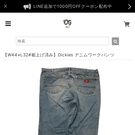
LINE追加で1000円OFFクーポン配布中
【W44×L32#裾上げ済み】Dickies デニムワークパンツ