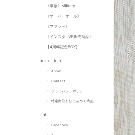
《軍物》Military
《オーバーオール》
《マフラー》
《インスタLIVE販売商品》
【4周年記念BOX】
Information
About
Contact
プライバシーポリシー
特定商取引法に基づく表記
Link
Facebook