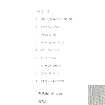
《パンツ》
《裾上げ済みパンツL30~32》
《デニムパンツ》
《チノパンツ》
《ペインターパンツ》
《ワークパンツ》
《スラックス》
《ハーフショーツ》
《カーゴパンツ》
《スウェットパンツ》
《年代物》Vintage
《新品》