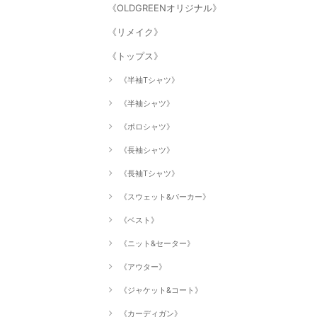
《OLDGREENオリジナル》
《リメイク》
《トップス》
《半袖Tシャツ》
《半袖シャツ》
《ポロシャツ》
《長袖シャツ》
《長袖Tシャツ》
《スウェット&パーカー》
《ベスト》
《ニット&セーター》
《アウター》
《ジャケット&コート》
《カーディガン》