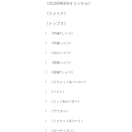
《OLDGREENオリジナル》
《リメイク》
《トップス》
《半袖Tシャツ》
《半袖シャツ》
《ポロシャツ》
《長袖シャツ》
《長袖Tシャツ》
《スウェット&パーカー》
《ベスト》
《ニット&セーター》
《アウター》
《ジャケット&コート》
《カーディガン》