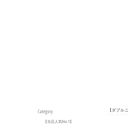
【ダブルニ
Category
【当店人気No.1】