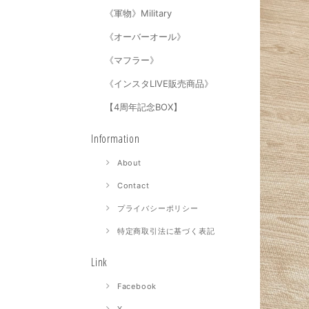
《軍物》Military
《オーバーオール》
《マフラー》
《インスタLIVE販売商品》
【4周年記念BOX】
Information
About
Contact
プライバシーポリシー
特定商取引法に基づく表記
Link
Facebook