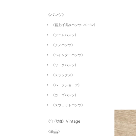
《パンツ》
《裾上げ済みパンツL30~32》
《デニムパンツ》
《チノパンツ》
《ペインターパンツ》
《ワークパンツ》
《スラックス》
《ハーフショーツ》
《カーゴパンツ》
《スウェットパンツ》
《年代物》Vintage
《新品》