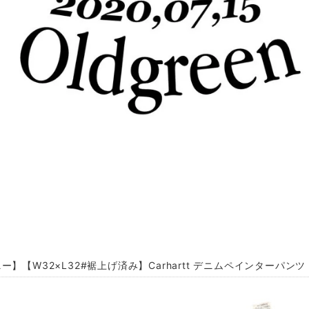
ー】【W32×L32#裾上げ済み】Carhartt デニムペインターパン