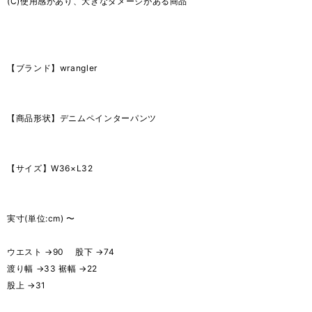
(C)使用感があり、大きなダメージがある商品
【ブランド】wrangler
【商品形状】デニムペインターパンツ
【サイズ】W36×L32
実寸(単位:cm) 〜
ウエスト →90 股下 →74
渡り幅 →33 裾幅 →22
股上 →31