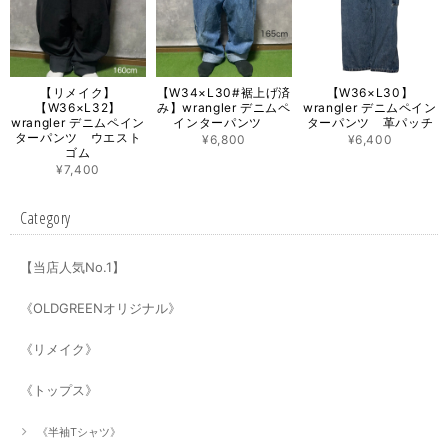
【リメイク】
【W34×L30#裾上げ済
【W36×L30】
【W36×L32】
み】wrangler デニムペ
wrangler デニムペイン
wrangler デニムペイン
インターパンツ
ターパンツ 革パッチ
ターパンツ ウエスト
¥6,800
¥6,400
ゴム
¥7,400
Category
【当店人気No.1】
《OLDGREENオリジナル》
《リメイク》
《トップス》
《半袖Tシャツ》